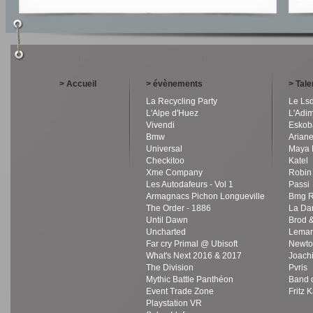
> Accueil
> évènements
> Tale
La Recycling Party
Le Ls
L'Alpe d'Huez
L'Adi
Vivendi
Eskob
Bmw
Ariane
Universal
Maya 
Checkitoo
Katel
Xme Company
Robin
Les Autodafeurs - Vol 1
Passi
Armagnacs Pichon Longueville
Bmg R
The Order - 1886
La Da
Until Dawn
Brod &
Uncharted
Lemar
Far cry Primal @ Ubisoft
Newto
What's Next 2016 & 2017
Joach
The Division
Pvris
Mythic Battle Panthéon
Band o
Event Trade Zone
Fritz 
Playstation VR